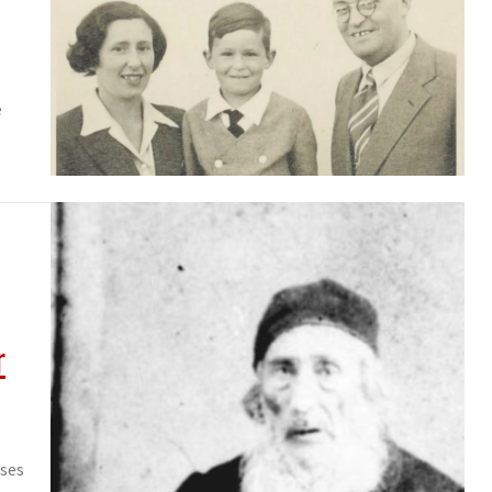
e
r
oses