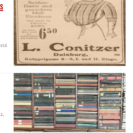
os
está
z,