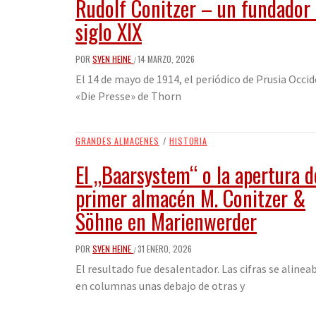
Rudolf Conitzer – un fundador 
siglo XIX
POR
SVEN HEINE
14 MARZO, 2026
/
El 14 de mayo de 1914, el periódico de Prusia Occi
«Die Presse» de Thorn
GRANDES ALMACENES
/
HISTORIA
El „Baarsystem“ o la apertura d
primer almacén M. Conitzer &
Söhne en Marienwerder
POR
SVEN HEINE
31 ENERO, 2026
/
El resultado fue desalentador. Las cifras se alinea
en columnas unas debajo de otras y