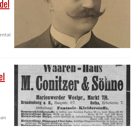
del
dental
el
ban