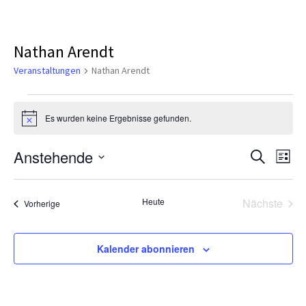
Nathan Arendt
Veranstaltungen
Nathan Arendt
Es wurden keine Ergebnisse gefunden.
Hinweis
Veranst
Ver
Anstehende
Suche
Liste
Ans
Suche
Datum
Nav
wählen.
und
Heute
Nächste
Veranstaltungen
Vorherige
Ansicht
Veransta
Navigat
Kalender abonnieren