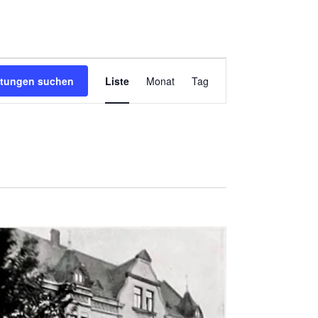
Veranstaltung
Ansichten-
ltungen suchen
Liste
Monat
Tag
Navigation