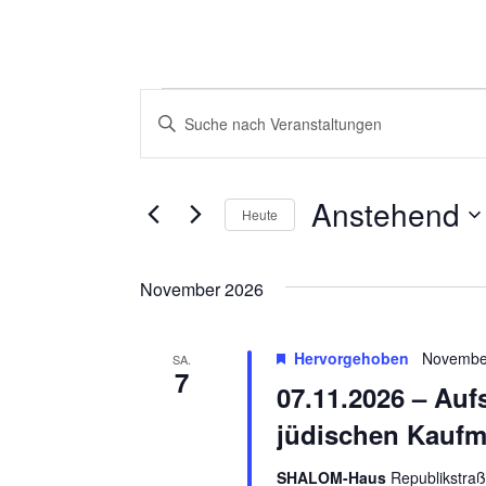
Veranstaltungen
Bitte
Suche
Schlüsselwort
und
eingeben.
Suche
Ansichten,
Anstehend
Heute
nach
Navigation
Veranstaltungen
Datum
Schlüsselwort.
wählen.
November 2026
Hervorgehoben
Novembe
SA.
7
07.11.2026 – Auf
jüdischen Kaufm
SHALOM-Haus
Republikstra